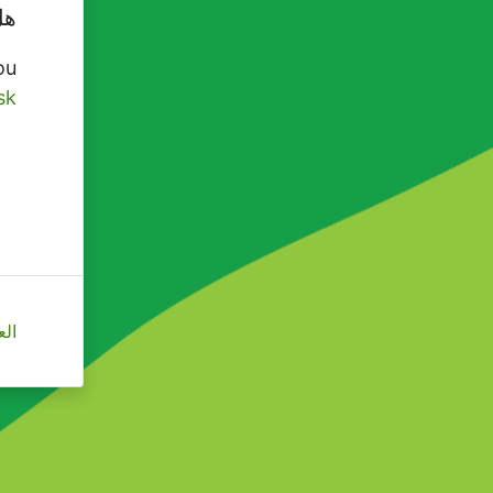
هل
ou
sk
العرب