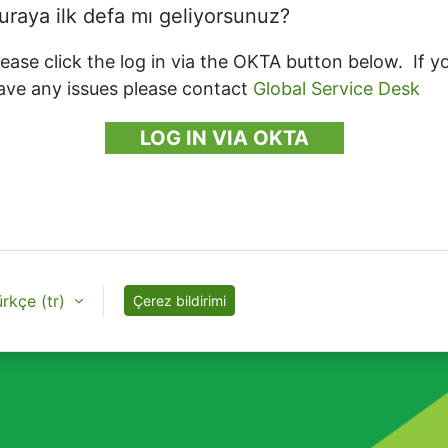
uraya ilk defa mı geliyorsunuz?
lease click the log in via the OKTA button below. If y
ave any issues please contact
Global Service Desk
LOG IN VIA OKTA
rkçe ‎(tr)‎
Çerez bildirimi