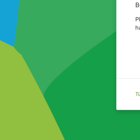
B
P
h
Tü